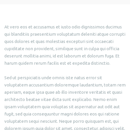
At vero eos et accusamus et iusto odio dignissimos ducimus
qui blanditiis praesentium voluptatum deleniti atque corrupti
quos dolores et quas molestias excepturi sint occaecati
cupiditate non provident, similique sunt in culpa qui officia
deserunt mollitia animi, id est laborum et dolorum fuga. Et
harum quidem rerum facilis est et expedita distinctio.
Sed ut perspiciatis unde omnis iste natus error sit
voluptatem accusantium doloremque laudantium, totam rem
aperiam, eaque ipsa quae ab illo inventore veritatis et quasi
architecto beatae vitae dicta sunt explicabo. Nemo enim
ipsam voluptatem quia voluptas sit aspernatur aut odit aut
fugit, sed quia consequuntur magni dolores eos qui ratione
voluptatem sequi nesciunt. Neque porro quisquam est, qui
dolorem ipsum quia dolor sit amet, consectetur, adipisci velit,