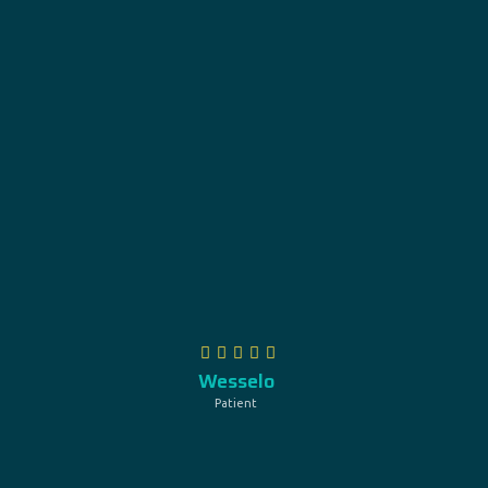
Hallo.
Even over de behandeling: uitstekend geholpen
door een vakbekwame man en vrouw in een
prettige, open en huiselijke sfeer. Zeker een
aanrader als u een nieuwe prothese nodig heeft.
Hans Wesselo, Amersfoort.
Wesselo
Patient