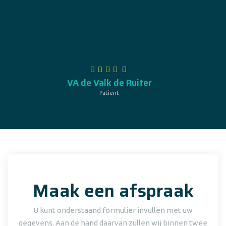
Heb goede ervaring kan altijd terug komen, nooit
geen bezwaar word altijd perfect geholpen.
VA de Valk de Ruiter
Patient
Maak een afspraak
U kunt onderstaand formulier invullen met uw
gegevens. Aan de hand daarvan zullen wij binnen twee