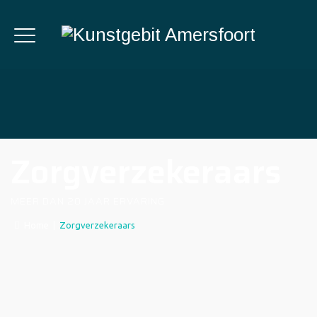
Zorgverzekeraars
MEER DAN 20 JAAR ERVARING
Home
|
Zorgverzekeraars