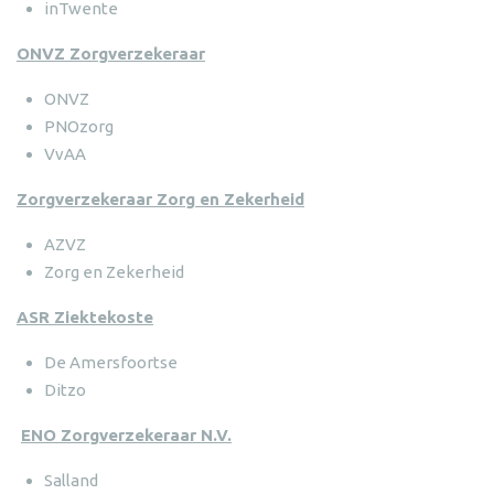
inTwente
ONVZ Zorgverzekeraar
ONVZ
PNOzorg
VvAA
Zorgverzekeraar Zorg en Zekerheid
AZVZ
Zorg en Zekerheid
ASR Ziektekoste
De Amersfoortse
Ditzo
ENO Zorgverzekeraar N.V.
Salland