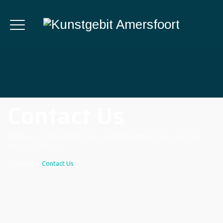
Contact Us
BOOK A COMPLIMENTARY APPOINTMENT BY VISITING
OR CALLING US!
Home
|
Contact Us